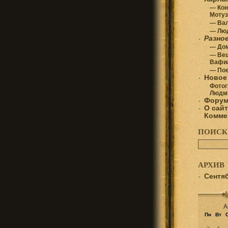
— Кон
Мотуз
— Вал
— Лю
Разно
— До
— Ве
Вафи
— Пое
Новое 
Фотог
Людм
Фору
О сайт
Комме
ПОИСК
АРХИВ
Сентя
А
Пн
Вт