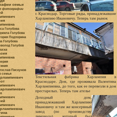
ди
рафии семьи
е фотографии
ей
г. Краснодар. Торговые ряды, принадлежавшие
мпиевич
Харлампию Ивановичу. Теперь там рынок
рия
мпиевна
са Голубова
дмила Голубова
тория Подпорина
а Голубова
волод Голубов
иска
асия
мпиевна
лерия
тиния
тослав Пискунов
го семья
Текстильная фабрика Харлампия в
арлампиевич
Краснодаре. Дом, где проживала Валентина
иот
мпиевич
Харлампиевна, до того, как ее перевезли в дом
Харлампиевич
престарелых. Теперь там ателье
л
Доходный дом,
мпиевич
рий
принадлежавший Харлампию
мпиевич
Ивановичу и там же консервный
арлампиевна
завод (по производству
тина
лимонада), который был
мпиевна