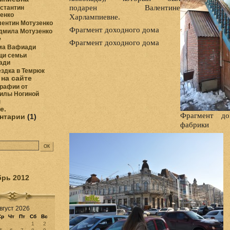
подарен Валентине
стантин
енко
Харлампиевне.
ентин Мотузенко
Фрагмент доходного дома
дмила Мотузенко
е
Фрагмент доходного дома
ма Вафиади
щи семьи
ади
здка в Темрюк
на сайте
рафии от
илы Ногиной
м
е.
Фрагмент до
нтарии
(1)
фабрики
брь 2012
вгуст 2026
Ср
Чт
Пт
Сб
Вс
1
2