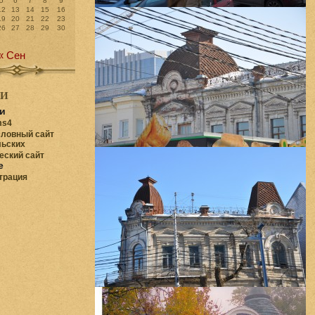
5
6
7
8
9
12
13
14
15
16
19
20
21
22
23
26
27
28
29
30
« Сен
КИ
и
ms4
ловный сайт
ьских
еский сайт
е
трация