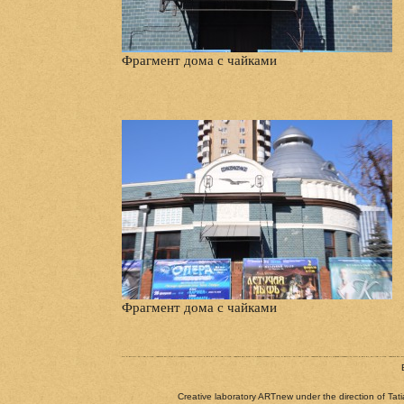
Фрагмент дома с чайками
Фрагмент дома с чайками
Creative laboratory ARTnew under the direction of Tat