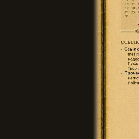
3
4
10
11
17
18
24
25
31
ССЫЛ
Ссылк
thesi
Родос
Пухал
Творч
Проче
Регис
Войти