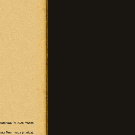
Вафиади © 2026 marisa
iana Terentyeva (marisa)
.