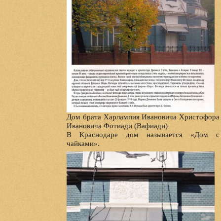
Дом брата Харлампия Ивановича Христофора
Ивановича Фотиади (Вафиади)
В Краснодаре дом называется «Дом с
чайками».